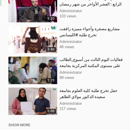
الرابع : العشر الأواخر من شهر رمضان
Administrator
103 views
9:20
مشاريع مصغرة وأجواء مميزة رافقت
تخرج طلبة #الليسانس
Administrator
48 views
3:40
فعاليات اليوم الثالث من أسبوع_الطالب
على مستوى المكتبة المركزية بجامعة
سعيدة
Administrator
99 views
1:29
حفل تخرج طلبة كلية العلوم بجامعة
سعيدة الدكتور مولاي الطاهر
Administrator
217 views
5:00
SHOW MORE