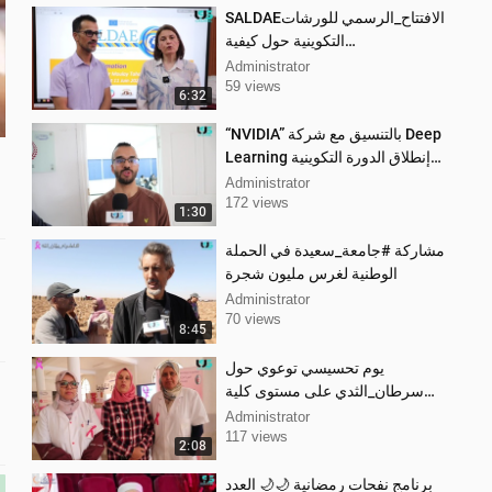
SALDAEالافتتاح_الرسمي للورشات
التكوينية حول كيفية
تطويروهيكلةالمشاريع الدولية في إطار
Administrator
لبرنامج الدول
59 views
6:32
“NVIDIA” بالتنسيق مع شركة Deep
Learning إنطلاق الدورة التكوينية
للدفعة الأولى حول التعلم العميق
Administrator
172 views
1:30
مشاركة #جامعة_سعيدة في الحملة
الوطنية لغرس مليون شجرة
Administrator
70 views
8:45
يوم تحسيسي توعوي حول
سرطان_الثدي على مستوى كلية
التكنولوجيا
Administrator
117 views
2:08
برنامج نفحات رمضانية 🌙🌙 العدد