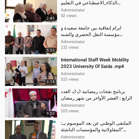
الذكاء_الاصطناعي في التعليم
الجامعي لفائدة أساتذة قسم اللغة
Administrator
الفرنسية
92 views
2:45
ابرام إتفاقية بين جامعة سعيدة و
مؤسسة النقل الحضري والشبه
الحضري
Administrator
132 views
5:53
International Staff Week Mobility
2023 University Of Saida .mp4
Administrator
515 views
3:15
برنامج نفحات رمضانية 🌙🌙 العدد
الرابع : العشر الأواخر من شهر رمضان
Administrator
103 views
9:20
الملتقى الوطني عن بعد الموسوم بــ:
“المقاولاتية والمؤسسات الناشئة
بالجزائر ”
Administrator