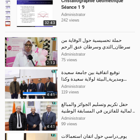
Cristallographie Géométrique
Séance 1 9
Administrator
242 views
32:43
حملة تحسيسية حول الوقاية من
#سرطان_الثدي وسرطان عنق الرحم
على مستوى المكتبة المركزية
Administrator
75 views
2:13
توقيع اتفاقية بين جامعة سعيدة
ومديرية_البيئة لولاية سعيدة وكذا
الغرفة المشتركة ما بين الولايات
Administrator
119 views
4:41
حفل تكريم وتسليم الجوائز والمبالغ
المالية للفائزين في المسابقة الوطنية
الأولى لإنشاء توزيعة لينيكس
Administrator
99 views
4:41
يوم_دراسي حول اتقان استعمالات