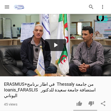
menu
Play
Video
ERASMUS+في اطار برنامج  Thessaly من جامعة  
Ioanis_FARASLIS  استضافة جامعة سعيدة للدكتور 
اليوناني
45
views