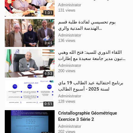
سعيدة -
Administrator
131 views
1:31
يوم تحسيسي لفائدة طلبة قسم
الهندسة المدنية والري
بكلية_التكنولوجيا بجامعة سعيدة
Administrator
136 views
3:45
اللقاء الدوري للسيد: فتح الله وهبي
تبون مدير جامعة سعيدة مع إطارات
ومسؤولي الجامعة
Administrator
200 views
6:53
برنامج احتفالية عيد الطالب 19 ماي
لسنة 2025 - أسبوع الطالب
Administrator
128 views
0:51
Cristallographie Géométrique
Exercice 3 Série 2
Administrator
202 views