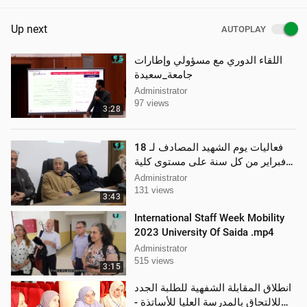
Up next
AUTOPLAY
اللقاء الدوري مع مسؤولي وإطارات
جامعة_سعيدة
Administrator
97 views
3:28
فعاليات يوم الشهيد المصادف لـ 18
فبراير من كل سنة على مستوى كلية
العلوم الاجتماعية والانسانية
Administrator
131 views
3:43
International Staff Week Mobility
2023 University Of Saida .mp4
Administrator
515 views
3:15
انطلاق المقابلة الشفهية للطلبة الجدد
للالتحاق بالمدرسة العليا للأساتذة -