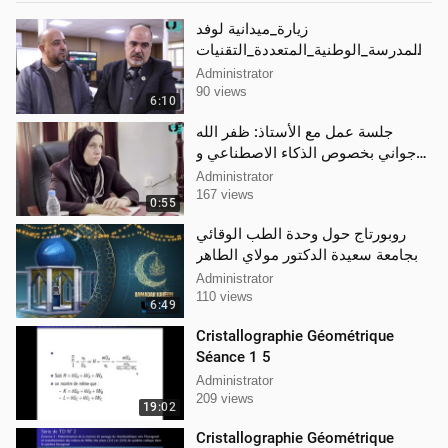
زيارة_ميدانية لوفد
المدرسة_الوطنية_المتعددة_التقنيات
بوهران لهياكل جامعة سعيدة
Administrator
90 views
6:10
جلسة عمل مع الأستاذ: ظفر الله
جواني بخصوص الذكاء الاصطناعي و
الإلكترونيك_المضمنة كلية التكنولوجيا
Administrator
167 views
0:55
روبورتاج حول وحدة الطب الوقائي
بجامعة سعيدة الدكتور مولاي الطاهر
Administrator
110 views
6:49
Cristallographie Géométrique
Séance 1 5
Administrator
209 views
19:02
Cristallographie Géométrique