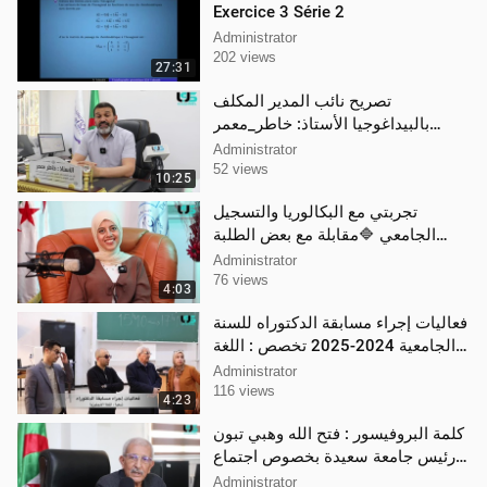
Exercice 3 Série 2
Administrator
202 views
27:31
تصريح نائب المدير المكلف
بالبيداغوجيا الأستاذ: خاطر_معمر
جامعة_سعيدة حول تنظيم
Administrator
الامتحانات_الجامعية
52 views
10:25
تجربتي مع البكالوريا والتسجيل
الجامعي 🔷مقابلة مع بعض الطلبة
الجدد المتحصلين على
Administrator
شهادة_البكالوريا
76 views
4:03
فعاليات إجراء مسابقة الدكتوراه للسنة
الجامعية 2024-2025 تخصص : اللغة
الانجليزية
Administrator
116 views
4:23
كلمة البروفيسور : فتح الله وهبي تبون
رئيس جامعة سعيدة بخصوص اجتماع
المجلس العلمي للجامعة
Administrator