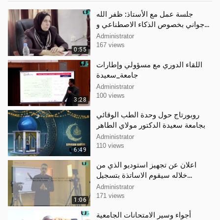
جلسة عمل مع الأستاذ: ظفر الله
جواني بخصوص الذكاء الاصطناعي و
الإلكترونيك_المضمنة كلية التكنولوجيا
Administrator
167 views
0:55
اللقاء الدوري مع مسؤولي وإطارات
جامعة_سعيدة
Administrator
100 views
3:28
روبورتاج حول وحدة الطب الوقائي
بجامعة سعيدة الدكتور مولاي الطاهر
Administrator
110 views
6:49
اعلان عن تجهيز استوديو الذي من
خلاله سيقوم الاساتذة بتسجيل
الدروس والمحاضرات عبر تقنية
Administrator
الفيديو
171 views
1:06
أجواء وسير الامتحانات الجامعية