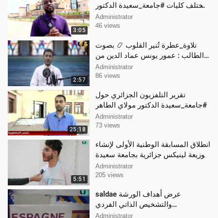
بمختلف كليات #جامعة_سعيدة الدكتور
مولاي الطاهر
Administrator
46 views
3:05
تلاوة_عطرة تُنير القلوب 📿 بصوت
الطالب : عمور يونس عماد الدين من
#كلية_الرياضيات_والاعلام_الآلي
Administrator
86 views
2:57
تقرير التلفزيون الجزائري حول
#جامعة_سعيدة الدكتور مولاي الطاهر
Administrator
73 views
25:18
انطلاق المسابقة الوطنية الأولى لإنشاء
توزيعة لينيكس جزائرية بجامعة سعيدة
الدكتور مولاي الطاهر
Administrator
205 views
5:51
saldae عرض أهداف الورشة
والتشخيص الذاتي الفردي
والمؤسساتي أولى محطات ورشة
Administrator