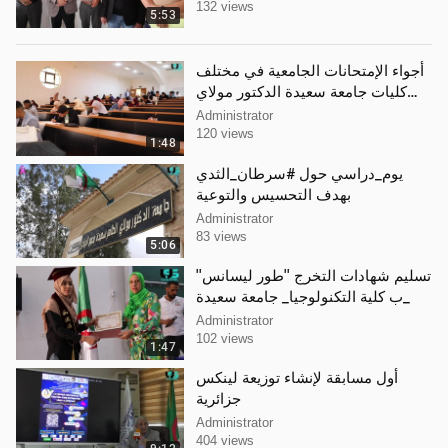
132 views
5:53
أجواء الإمتحانات الجامعية في مختلف
كليات جامعة سعيدة الدكتور مولاي
الطاهر
Administrator
120 views
1:48
يوم_دراسي حول #سرطان_الثدي
بهدف التحسيس والتوعية
Administrator
83 views
5:06
تسليم شهادات التخرج ''طور ليسانس''
ب كلية التكنولوجيا_ جامعة سعيدة_
Administrator
102 views
1:47
أول مسابقة لإنشاء توزيعة لينكس
جزائرية
Administrator
404 views