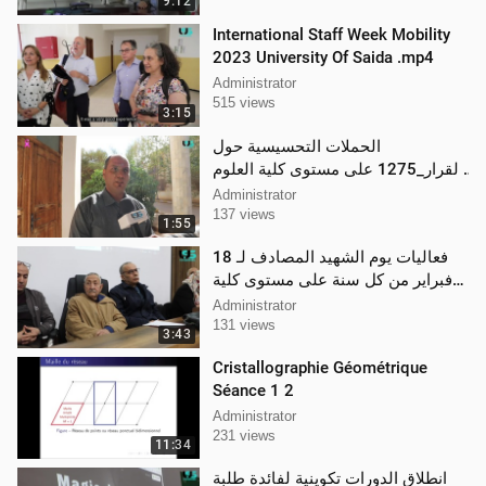
9:12
International Staff Week Mobility
2023 University Of Saida .mp4
Administrator
515 views
3:15
الحملات التحسيسية حول
القرار_1275 على مستوى كلية العلوم
و كلية العلوم الاقتصادية والعلوم
Administrator
التجارية
137 views
1:55
فعاليات يوم الشهيد المصادف لـ 18
فبراير من كل سنة على مستوى كلية
العلوم الاجتماعية والانسانية
Administrator
131 views
3:43
Cristallographie Géométrique
Séance 1 2
Administrator
231 views
11:34
انطلاق الدورات تكوينية لفائدة طلبة