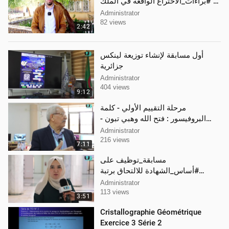
"#براءات_الاختراع الواقعة في الملك
العام
Administrator
82 views
2:42
أول مسابقة لإنشاء توزيعة لينكس
جزائرية
Administrator
404 views
9:12
مرحلة التقييم الأولي - كلمة
البروفيسور : فتح الله وهبي تبون -
رئيس جامعة سعيدة
Administrator
216 views
7:11
مسابقة_توظيف على
#أساس_الشهادة للالتحاق برتبة
#استاذ_مساعد
Administrator
#بجامعة_سعيدة_الدكتور_مولاي_الطاه
113 views
3:51
ر
Cristallographie Géométrique
Exercice 3 Série 2