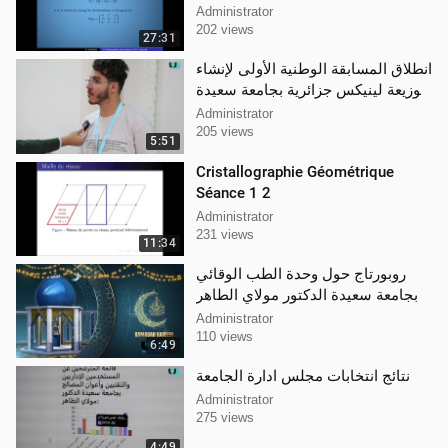
Administrator
202 views
27:31
انطلاق المسابقة الوطنية الأولى لإنشاء
توزيعة لينيكس جزائرية بجامعة سعيدة
الدكتور مولاي الطاهر
Administrator
205 views
5:51
Cristallographie Géométrique
Séance 1 2
Administrator
231 views
11:34
روبورتاج حول وحدة الطب الوقائي
بجامعة سعيدة الدكتور مولاي الطاهر
Administrator
110 views
6:49
نتائج انتخابات مجلس ادارة الجامعة
Administrator
275 views
4:49