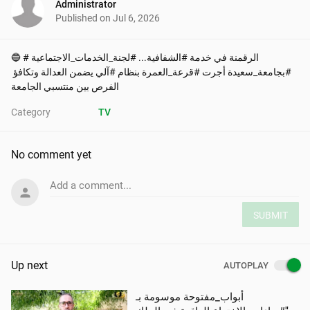
Administrator
Published on
Jul 6, 2026
🔵 #الرقمنة في خدمة #الشفافية... #لجنة_الخدمات_الاجتماعية 
#بجامعة_سعيدة أجرت #قرعة_العمرة بنظام #آلي يضمن العدالة وتكافؤ 
الفرص بين منتسبي الجامعة
Category
TV
No comment yet
Add a comment...
SUBMIT
Up next
AUTOPLAY
أبواب_مفتوحة موسومة بـ