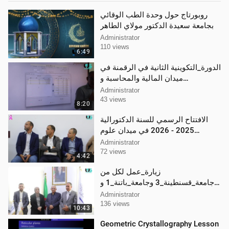
روبورتاج حول وحدة الطب الوقائي
بجامعة سعيدة الدكتور مولاي الطاهر
Administrator
110 views
6:49
الدورة_التكوينية الثانية في الرقمنة في
ميدان المالية والمحاسبة و
الجرد_الرقمي
Administrator
43 views
8:20
الافتتاح الرسمي للسنة الدكتورالية
2025 - 2026 في ميدان علوم
اجتماعية وانسانية _ شعبة : #التاريخ
Administrator
72 views
4:42
زيارة_عمل لكل من
جامعة_قسنطينة_3 وجامعة_باتنة_1 و
حاضنة_الأعمال_الرقمية الى جامعة
Administrator
سعيدة
136 views
10:43
Geometric Crystallography Lesson