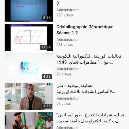
3
Administrator
220 views
5:14
Cristallographie Géométrique
Séance 1 2
Administrator
231 views
11:34
فعاليات الورشة_الدكتورالية التكوينية
حول :" مظاهرات #ماي_1945
وتداعياتها بالغرب الجزائري"
Administrator
70 views
4:23
مسابقة_توظيف على
#أساس_الشهادة للالتحاق برتبة
#استاذ_مساعد
Administrator
97 views
3:28
تسليم شهادات التخرج ''طور ليسانس''
ب كلية التكنولوجيا_ جامعة سعيدة_
Administrator